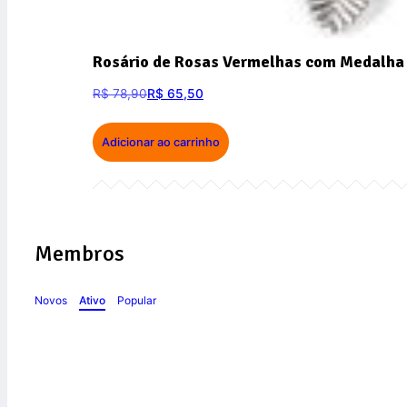
Rosário de Rosas Vermelhas com Medalha 
R$
78,90
R$
65,50
Adicionar ao carrinho
Membros
Novos
Ativo
Popular