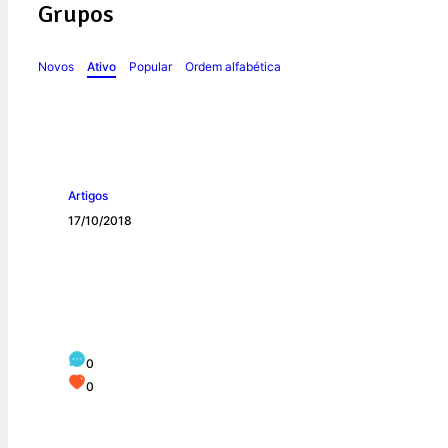
Grupos
Novos
Ativo
Popular
Ordem alfabética
Artigos
17/10/2018
O caminho da fel
0
0