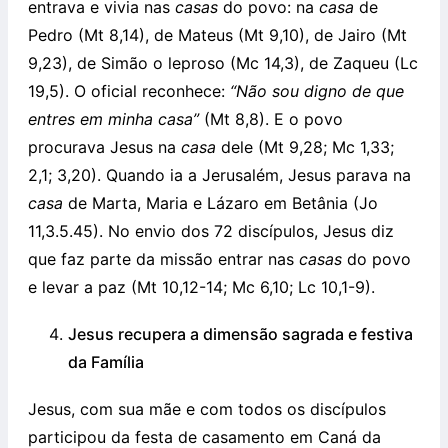
entrava e vivia nas
casas
do povo: na
casa
de
Pedro (Mt 8,14), de Mateus (Mt 9,10), de Jairo (Mt
9,23), de Simão o leproso (Mc 14,3), de Zaqueu (Lc
19,5). O oficial reconhece:
“Não sou digno de que
entres em minha casa”
(Mt 8,8). E o povo
procurava Jesus na
casa
dele (Mt 9,28; Mc 1,33;
2,1; 3,20). Quando ia a Jerusalém, Jesus parava na
casa
de Marta, Maria e Lázaro em Betânia (Jo
11,3.5.45). No envio dos 72 discípulos, Jesus diz
que faz parte da missão entrar nas
casas
do povo
e levar a paz (Mt 10,12-14; Mc 6,10; Lc 10,1-9).
Jesus recupera a dimensão sagrada e festiva
da Família
Jesus, com sua mãe e com todos os discípulos
participou da festa de casamento em Caná da