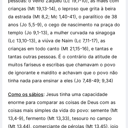
pessoas: o velho Zaqueu (Lc 19,1-10), as mães com
crianças (Mt 19,13-14), o leproso que grita à beira
da estrada (Mt 8,2; Mc 1,40-41), o paralítico de 38
anos (Jo 5,5-9), o cego de nascimento na praça do
templo (Jo 9,1-13), a mulher curvada na sinagoga
(Lc 13,10-13), a viúva de Naim (Lc 7,11-17), as
crianças em todo canto (Mt 21,15-16), e tantas e
tantas outras pessoas. É o contrário da atitude de
muitos fariseus e escribas que chamavam o povo
de ignorante e maldito e achavam que o povo não
tinha nada para ensinar a eles (Jo 7,48-49; 9,34)
Como os sábios
:
Jesus tinha uma capacidade
enorme para comparar as coisas de Deus com as
coisas mais simples da vida do povo: semente (Mt
13,4-9), fermento (Mt 13,33), tesouro no campo
(Mt 13,44), comerciante de pérolas (Mt 13,45), joio