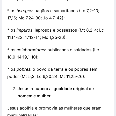
* os
hereges
: pagãos e samaritanos (Lc 7,2-10;
17,16; Mc 7,24-30; Jo 4,7-42);
* os
impuros
: leprosos e possessos (Mt 8,2-4; Lc
11,14-22; 17,12-14; Mc 1,25-26);
*
os
colaboradores
: publicanos e soldados (Lc
18,9-14;19,1-10);
* os
pobres
: o povo da terra e os pobres sem
poder (Mt 5,3; Lc 6,­20.­24; Mt 11,25-26).
Jesus recupera a igualdade original de
homem e mulher
Jesus acolhia e promovia as mulheres que eram
marginalizadas: