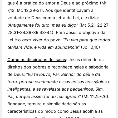
que é a prática do amor a Deus e ao próximo (Mt
7,12; Mc 12,29-31). Aos que identificavam a
vontade de Deus com a letra da Lei, ele dizia:
“Antigamente foi dito, mas eu digo”
(Mt 5,21-22.27-
28.31-34.38-39.43-44). Para Jesus o objetivo da
Lei é o
bem-viver
do povo:
“Eu vim para que todos
tenham vida, e vida em abundância”
(Jo 10,10)
Como os discípulos de Isaías
:
Jesus defende os
direitos dos pobres e reconhece neles a sabedoria
de Deus:
“
Eu te louvo, Pai, Senhor do céu e da
terra, porque escondeste essas coisas aos sábios e
inteligentes, e as revelaste aos pequeninos. Sim,
Pai, porque assim foi do teu agrado”
(Mt 11,25-26).
Bondade, ternura e simplicidade são as
características do modo como Jesus acolhia as