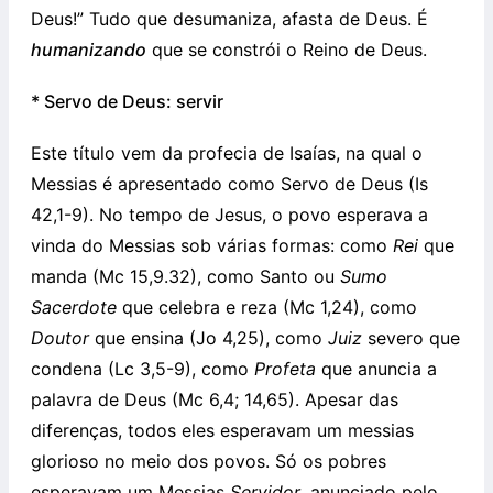
Deus!” Tudo que desumaniza, afasta de Deus. É
humanizando
que se constrói o Reino de Deus.
* Servo de Deus: servir
Este título vem da profecia de Isaías, na qual o
Messias é apresentado como Servo de Deus (Is
42,1-9). No tempo de Jesus, o povo esperava a
vinda do Messias sob várias formas: como
Rei
que
manda (Mc 15,9.32), como Santo ou
Sumo
Sacerdote
que celebra e reza (Mc 1,24), como
Doutor
que ensina (Jo 4,25), como
Juiz
severo que
condena (Lc 3,5-9), como
Profeta
que anuncia a
palavra de Deus (Mc 6,4; 14,65). Apesar das
diferenças, todos eles esperavam um messias
glorioso no meio dos povos. Só os pobres
esperavam um Messias
Servidor
, anunciado pelo