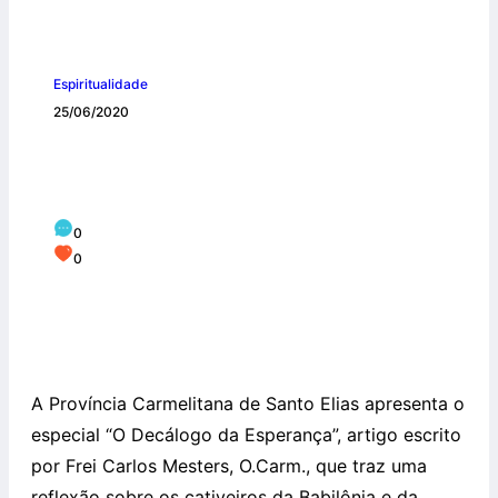
Espiritualidade
25/06/2020
O Decálogo da Esperança: A Boa Nova
do Reino de Deus
0
0
A Província Carmelitana de Santo Elias apresenta o
especial “O Decálogo da Esperança”, artigo escrito
por Frei Carlos Mesters, O.Carm., que traz uma
reflexão sobre os cativeiros da Babilônia e da