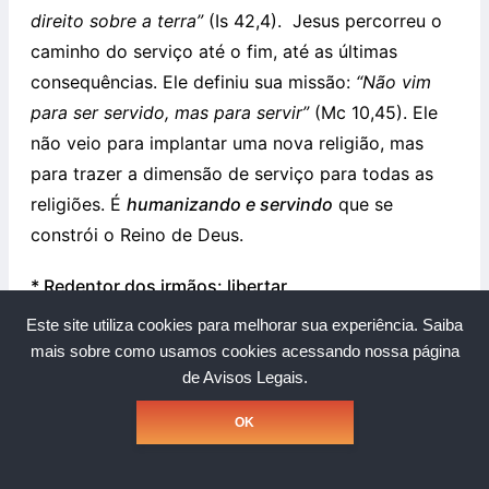
direito sobre a terra”
(Is 42,4). Jesus percorreu o
caminho do serviço até o fim, até as últimas
consequências. Ele definiu sua missão:
“Não vim
para ser servido, mas para servir”
(Mc 10,45). Ele
não veio para implantar uma nova religião, mas
para trazer a dimensão de serviço para todas as
religiões. É
humanizando e servindo
que se
constrói o Reino de Deus.
* Redentor dos irmãos: libertar
Este site utiliza cookies para melhorar sua experiência.
Saiba
Jesus inicia a sua pregação proclamando um novo
mais sobre como usamos cookies acessando nossa página
jubileu, um
“Ano de Graça da parte do Senhor”
(Lc
de Avisos Legais.
4,19). O objetivo do Ano do Jubileu era
OK
restabelecer os direitos dos pobres, acolher os
excluídos, reintegrá-los na convivência e, assim,