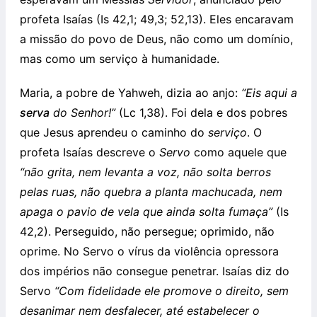
profeta Isaías (Is 42,1; 49,3; 52,13). Eles encaravam
a missão do povo de Deus, não como um domínio,
mas como um serviço à humanidade.
Maria, a pobre de Yahweh, dizia ao anjo:
“Eis aqui a
serva
do Senhor!”
(Lc 1,38). Foi dela e dos pobres
que Jesus aprendeu o caminho do
serviço
. O
profeta Isaías descreve o
Servo
como aquele que
“não grita, nem levanta a voz, não solta berros
pelas ruas, não quebra a planta machucada, nem
apaga o pavio de vela que ainda solta fumaça”
(Is
42,2). Perseguido, não persegue; oprimido, não
oprime. No Servo o vírus da violência opressora
dos impérios não consegue penetrar. Isaías diz do
Servo
“
Com fidelidade ele promove o direito, sem
desanimar nem desfalecer, até estabelecer o