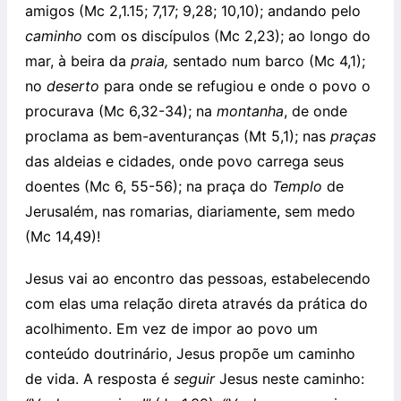
amigos (Mc 2,1.15; 7,17; 9,28; 10,10); andando pelo
caminho
com os discípulos (Mc 2,23); ao longo do
mar, à beira da
praia,
sentado num barco (Mc 4,1);
no
deserto
para onde se refugiou e onde o povo o
procurava (Mc 6,32-34); na
montanha
, de onde
proclama as bem-aventuranças (Mt 5,1); nas
praças
das aldeias e cidades, onde povo carrega seus
doentes (Mc 6, 55-56); na praça do
Templo
de
Jerusalém, nas romarias, diariamente, sem medo
(Mc 14,49)!
Jesus vai ao encontro das pessoas, estabelecendo
com elas uma relação direta através da prática do
acolhimento. Em vez de impor ao povo um
conteúdo doutrinário, Jesus propõe um caminho
de vida. A resposta é
seguir
Jesus neste caminho: