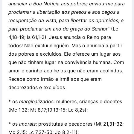
anunciar a Boa Notícia aos pobres; enviou-me para
proclamar a libertação aos presos e aos cegos a
recuperação da vista; para libertar os oprimidos, e
para proclamar um ano de graça do Senhor
” (Lc
4,18-19; Is 61,1-2). Jesus anuncia o Reino para
todos! Não exclui ninguém. Mas o anuncia a partir
dos pobres e excluídos. Ele oferece um lugar aos
que não tinham lugar na convivência humana. Com
amor e carinho acolhe os que não eram acolhidos.
Recebe como irmão e irmã aos que eram
desprezados e excluídos
* os
marginalizados
: mulheres, crianças e doentes
(Mc 1,32; Mt 8,17;19,13-15; Lc 8,2s);
* os
imorais
: prostitutas e pecadores (Mt 21,31-32;
Mc 2,15; Lc 7,37-50; Jo 8,2-11);