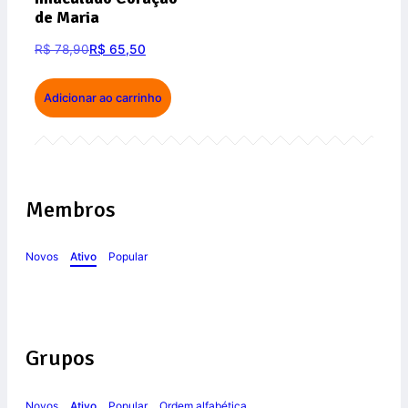
de Maria
R$
78,90
R$
65,50
Adicionar ao carrinho
Membros
Novos
Ativo
Popular
Grupos
Novos
Ativo
Popular
Ordem alfabética