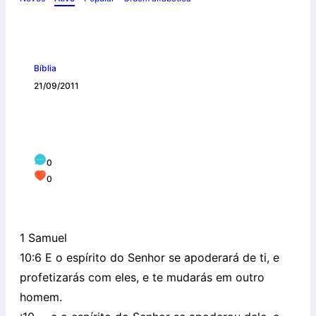
Bíblia
21/09/2011
O Espírito Santo de Deus falou através
dos homens que escreveram a Bíblia
0
0
1 Samuel
10:6 E o espírito do Senhor se apoderará de ti, e
profetizarás com eles, e te mudarás em outro
homem.