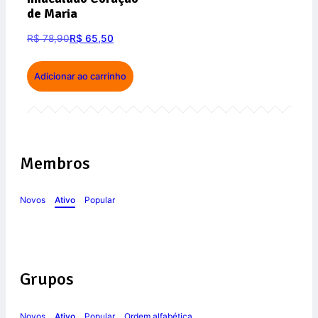
de Maria
R$
78,90
R$
65,50
Adicionar ao carrinho
Membros
Novos
Ativo
Popular
Grupos
Novos
Ativo
Popular
Ordem alfabética