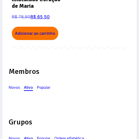
de Maria
R$
78,90
R$
65,50
Adicionar ao carrinho
Membros
Novos
Ativo
Popular
Grupos
Novos
Ativo
Popular
Ordem alfabética