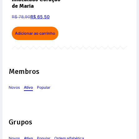
de Maria
R$
78,90
R$
65,50
Adicionar ao carrinho
Membros
Novos
Ativo
Popular
Grupos
Novos
Ativo
Popular
Ordem alfabética