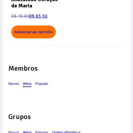
de Maria
R$
78,90
R$
65,50
Adicionar ao carrinho
Membros
Novos
Ativo
Popular
Grupos
Novos
Ativo
Popular
Ordem alfabética