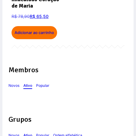
de Maria
R$
78,90
R$
65,50
Adicionar ao carrinho
Membros
Novos
Ativo
Popular
Grupos
Novos
Ativo
Popular
Ordem alfabética