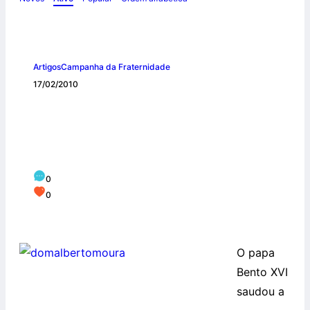
Artigos
Campanha da Fraternidade
17/02/2010
Papa e Conselho Mundial de Igrejas
enviam mensagens para a Campanha da
Fraternidade
0
0
O papa
Bento XVI
saudou a