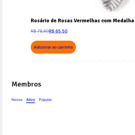
Rosário de Rosas Vermelhas com Medalha 
R$
78,90
R$
65,50
Adicionar ao carrinho
Membros
Novos
Ativo
Popular