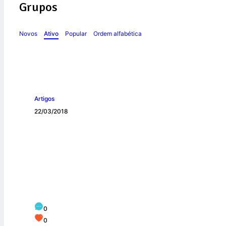
Grupos
Novos
Ativo
Popular
Ordem alfabética
Artigos
22/03/2018
Paróquia Nossa S
(SP) tem curso pa
0
0