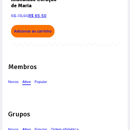
de Maria
R$
78,90
R$
65,50
Adicionar ao carrinho
Membros
Novos
Ativo
Popular
Grupos
Novos
Ativo
Popular
Ordem alfabética