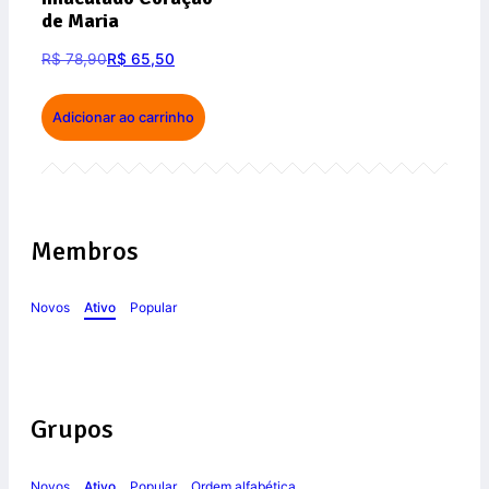
de Maria
R$
78,90
R$
65,50
Adicionar ao carrinho
Membros
Novos
Ativo
Popular
Grupos
Novos
Ativo
Popular
Ordem alfabética