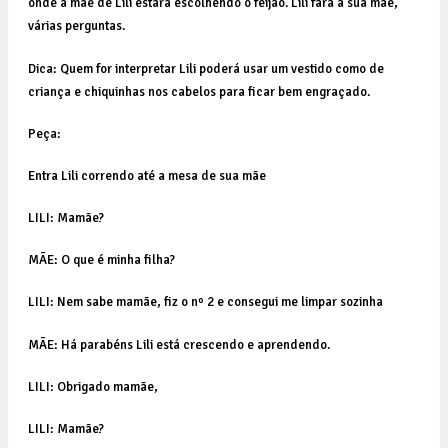
onde a mãe de Lili estará escolhendo o feijão. Lili fará a sua mãe,
várias perguntas.
Dica: Quem for interpretar Lili poderá usar um vestido como de
criança e chiquinhas nos cabelos para ficar bem engraçado.
Peça:
Entra Lili correndo até a mesa de sua mãe
LILI: Mamãe?
MÃE: O que é minha filha?
LILI: Nem sabe mamãe, fiz o nº 2 e consegui me limpar sozinha
MÃE: Há parabéns Lili está crescendo e aprendendo.
LILI: Obrigado mamãe,
LILI: Mamãe?