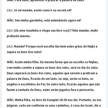
MÃE: Para ouvir, apreender e praticar a palavra de Deus
LILI: Já sei mamãe, assim como ir na escola né?
MÃE: Sim minha garotinha, está entendendo agora né?
LILI: (dá uma risadinha e chupa seu bico rsss) T feliz mamãe, muito
profundo mesmo.
LILI: Mamãe? Porque você escolhe tão bem estes grãos de feijão e
separa os bons dos ruins?
MÃE: Assim minha filha. Da mesma forma que eu escolho os feijões,
com muito carinho e separo os bons dos ruins, será no dia do Juízo.
Deus separará os bons dos ruins, aqueles que servem e praticam a
palavra de Deus, ficarão de um lado, ou seja, serão os bons, os
ungidos e escolhidos do Pai. Do outro lado, ficarão aqueles que não
fazem a vontade de Deus, estes serão jogados fora e perecerão.
MÃE: Minha filha, no livro de Ezequiel 18:30 nos diz: Portanto, eu vos
julgarei, cada um conforme os seus caminhos, ó casa de Israel, diz o