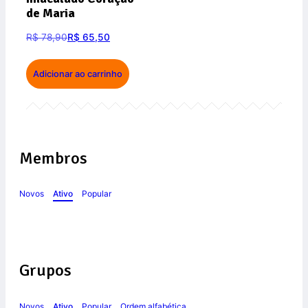
de Maria
R$
78,90
R$
65,50
Adicionar ao carrinho
Membros
Novos
Ativo
Popular
Grupos
Novos
Ativo
Popular
Ordem alfabética