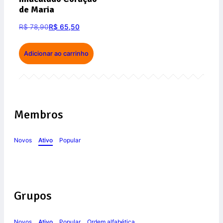
de Maria
R$
78,90
R$
65,50
Adicionar ao carrinho
Membros
Novos
Ativo
Popular
Grupos
Novos
Ativo
Popular
Ordem alfabética