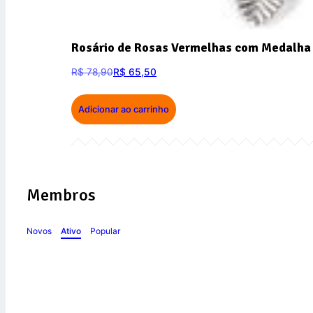
Rosário de Rosas Vermelhas com Medalha 
R$
78,90
R$
65,50
Adicionar ao carrinho
Membros
Novos
Ativo
Popular