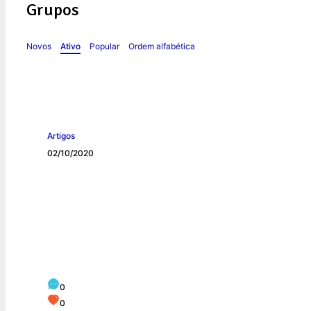
Grupos
Novos
Ativo
Popular
Ordem alfabética
Artigos
02/10/2020
Presidente da CNB
empenhar na real
0
0