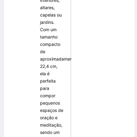
interiores,
altares,
capelas ou
jardins.
Com um
tamanho
compacto
de
aproximadamente
22,4 cm,
ela é
perfeita
para
compor
pequenos
espaços de
oração e
meditação,
sendo um