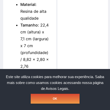
Material:
Resina de alta
qualidade
Tamanho:
22,4
cm (altura) x
7,1 cm (largura)
x 7 cm
(profundidade)
/ 8,82 x 2,80 x
2,76
polegadas
Este site utiliza cookies para melhorar sua experiência.
Saiba
mais sobre como usamos cookies acessando nossa página
de Avisos Legais.
Copyright © Grupo A Rede. Todos os direitos reservados.
OK