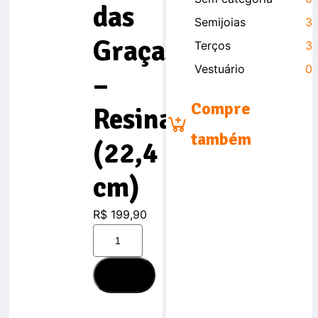
das
Semijoias
3
Graças
Terços
3
Vestuário
0
–
Compre
Resina
também
(22,4
cm)
R$
199,90
ADICIONAR
AO
CARRINHO