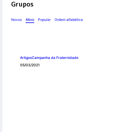
Grupos
Novos
Ativo
Popular
Ordem alfabética
Artigos
Campanha da Fraternidade
05/03/2021
PROJETO “NOVO
CONTRIBUI NA 
QUÍMICA DE INT