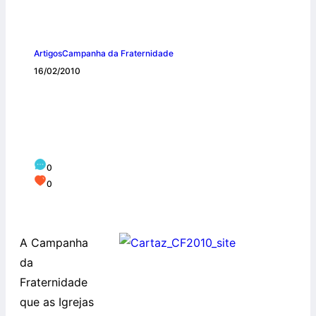
Artigos
Campanha da Fraternidade
16/02/2010
Promover uma economia a serviço da
vida é objetivo da CF que começa
amanhã
0
0
A Campanha
da
Fraternidade
que as Igrejas