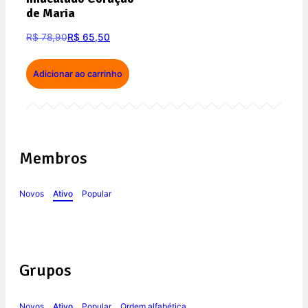
de Maria
R$
78,90
R$
65,50
Adicionar ao carrinho
Membros
Novos
Ativo
Popular
Grupos
Novos
Ativo
Popular
Ordem alfabética