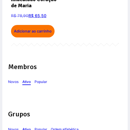
de Maria
R$
78,90
R$
65,50
Adicionar ao carrinho
Membros
Novos
Ativo
Popular
Grupos
Novos
Ativo
Popular
Ordem alfabética