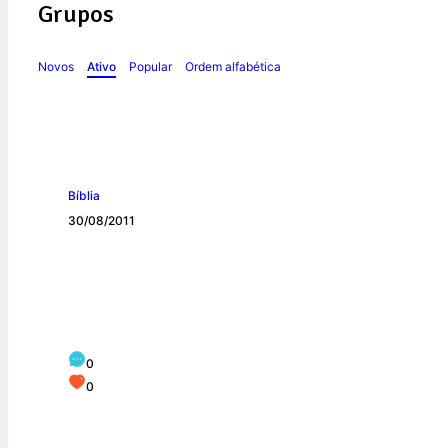
Grupos
Novos
Ativo
Popular
Ordem alfabética
Bíblia
30/08/2011
Regras de ouro par
0
0