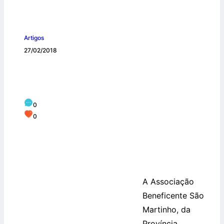
Artigos
27/02/2018
São Martinho é eleita para o Conselho
Municipal da Criança e do Adolescente
0
0
A Associação
Beneficente São
Martinho, da
Província