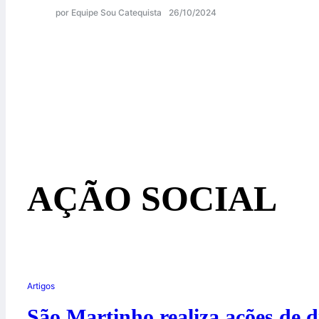
por Equipe Sou Catequista
26/10/2024
AÇÃO SOCIAL
Artigos
São Martinho realiza ações de d