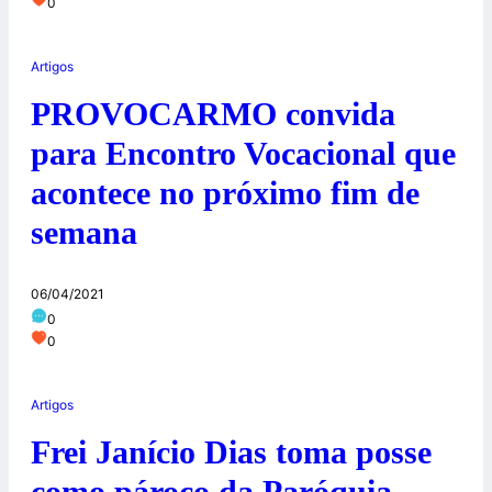
0
Artigos
PROVOCARMO convida
para Encontro Vocacional que
acontece no próximo fim de
semana
06/04/2021
0
0
Artigos
Frei Janício Dias toma posse
como pároco da Paróquia