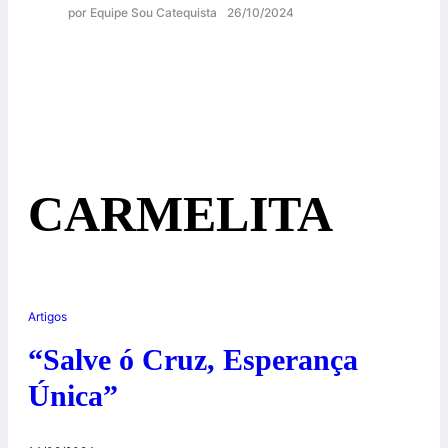
por Equipe Sou Catequista
26/10/2024
CARMELITA
Artigos
“Salve ó Cruz, Esperança
Única”