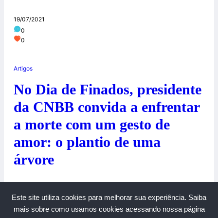
19/07/2021
0
0
Artigos
No Dia de Finados, presidente
da CNBB convida a enfrentar
a morte com um gesto de
amor: o plantio de uma
árvore
30/10/2020
Este site utiliza cookies para melhorar sua experiência.
Saiba
0
0
mais sobre como usamos cookies acessando nossa página