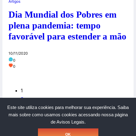
Artigos
Dia Mundial dos Pobres em
plena pandemia: tempo
favorável para estender a mão
10/11/2020
0
0
1
2
Este site utiliza cookies para melhorar sua experiência.
Saiba
mais sobre como usamos cookies acessando nossa página
de Avisos Legais.
Copyright © Grupo A Rede. Todos os direitos reservados.
OK