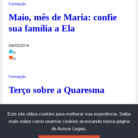
Formação
Maio, mês de Maria: confie
sua família a Ela
06/05/2014
0
0
Formação
Terço sobre a Quaresma
19/03/2014
Este site utiliza cookies para melhorar sua experiência.
Saiba
0
0
mais sobre como usamos cookies acessando nossa página
de Avisos Legais.