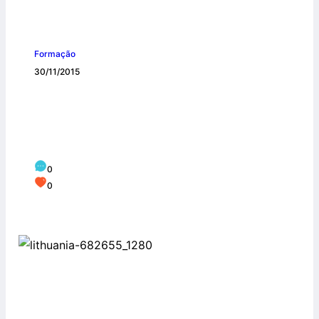
Formação
30/11/2015
Tempo da vida humana na Terra é
magnífica oportunidade oferecida por
Deus
0
0