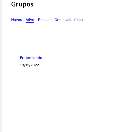
Grupos
Novos
Ativo
Popular
Ordem alfabética
Fraternidade
19/12/2022
TERCEIRA LIVE 
CAMPANHA DA F
APRESENTAR O S