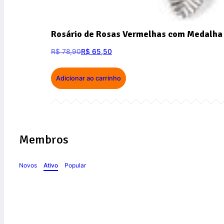
Rosário de Rosas Vermelhas com Medalha 
R$
78,90
R$
65,50
Adicionar ao carrinho
Membros
Novos
Ativo
Popular