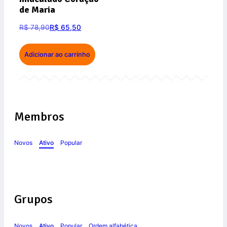
de Maria
R$
78,90
R$
65,50
Adicionar ao carrinho
Membros
Novos
Ativo
Popular
Grupos
Novos
Ativo
Popular
Ordem alfabética