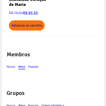
de Maria
R$
78,90
R$
65,50
Adicionar ao carrinho
Membros
Novos
Ativo
Popular
Grupos
Novos
Ativo
Popular
Ordem alfabética