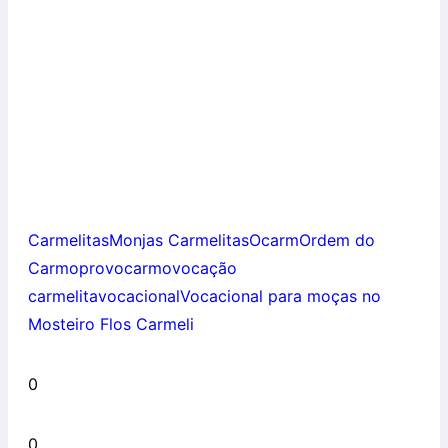
Carmelitas
Monjas Carmelitas
Ocarm
Ordem do
Carmo
provocarmo
vocação
carmelita
vocacional
Vocacional para moças no
Mosteiro Flos Carmeli
0
0