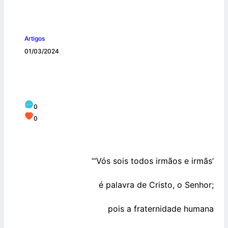
Artigos
01/03/2024
VÓS SOIS TODOS IRMÃOS E IRMÃS”
(MT 23,8)
0
0
“‘Vós sois todos irmãos e irmãs’
é palavra de Cristo, o Senhor;
pois a fraternidade humana