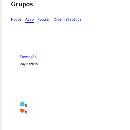
Grupos
Novos
Ativo
Popular
Ordem alfabética
Formação
24/11/2015
A vez da África
0
0