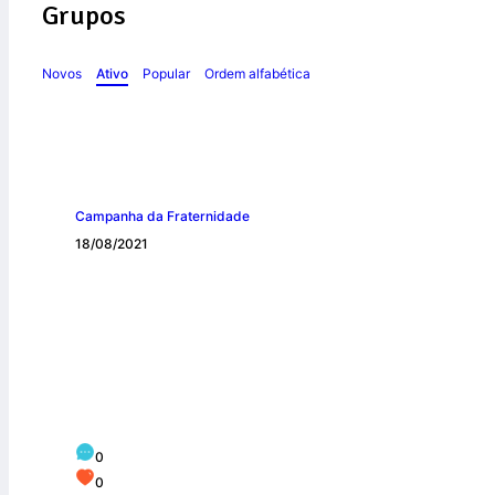
Grupos
Novos
Ativo
Popular
Ordem alfabética
Campanha da Fraternidade
18/08/2021
CNBB lança o tex
2022 cujo tema é
0
0