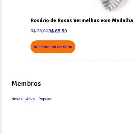
Rosário de Rosas Vermelhas com Medalha 
R$
78,90
R$
65,50
Adicionar ao carrinho
Membros
Novos
Ativo
Popular