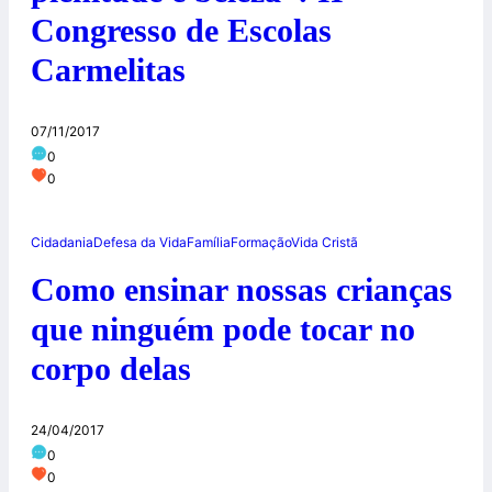
Congresso de Escolas
Carmelitas
07/11/2017
0
0
Cidadania
Defesa da Vida
Família
Formação
Vida Cristã
Como ensinar nossas crianças
que ninguém pode tocar no
corpo delas
24/04/2017
0
0