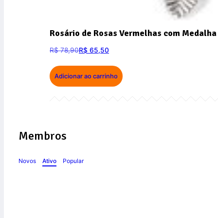
Rosário de Rosas Vermelhas com Medalha 
R$
78,90
R$
65,50
Adicionar ao carrinho
Membros
Novos
Ativo
Popular