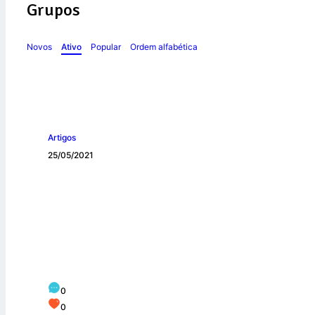
Grupos
Novos
Ativo
Popular
Ordem alfabética
Artigos
25/05/2021
Comissão Provinc
realiza visita fra
0
0