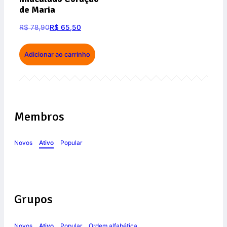
de Maria
R$
78,90
R$
65,50
Adicionar ao carrinho
Membros
Novos
Ativo
Popular
Grupos
Novos
Ativo
Popular
Ordem alfabética