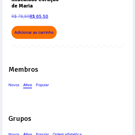
de Maria
R$
78,90
R$
65,50
Adicionar ao carrinho
Membros
Novos
Ativo
Popular
Grupos
Novos
Ativo
Popular
Ordem alfabética