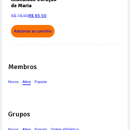
de Maria
R$
78,90
R$
65,50
Adicionar ao carrinho
Membros
Novos
Ativo
Popular
Grupos
Novos
Ativo
Popular
Ordem alfabética