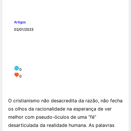
Artigos
02/01/2023
DIÁLOGOS ENTRE FÉ E RAZÃO: A
IMPORTÂNCIA DO CRER E DO
COMPREENDER
0
0
O cristianismo não desacredita da razão, não fecha
os olhos da racionalidade na esperança de ver
melhor com pseudo-óculos de uma “fé”
desarticulada da realidade humana. As palavras