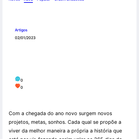
Artigos
02/01/2023
UM ANO NOVO: “AS COISAS VELHAS
JÁ PASSARAM; EIS QUE TUDO SE FEZ
NOVO” (2COR 5,17)
0
0
Com a chegada do ano novo surgem novos
projetos, metas, sonhos. Cada qual se propõe a
viver da melhor maneira a própria a história que