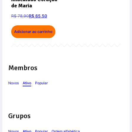
de Maria
R$
78,90
R$
65,50
Adicionar ao carrinho
Membros
Novos
Ativo
Popular
Grupos
Novos
Ativo
Popular
Ordem alfabética