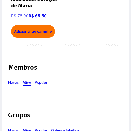
de Maria
R$
78,90
R$
65,50
Adicionar ao carrinho
Membros
Novos
Ativo
Popular
Grupos
Novos
Ativo
Popular
Ordem alfabética