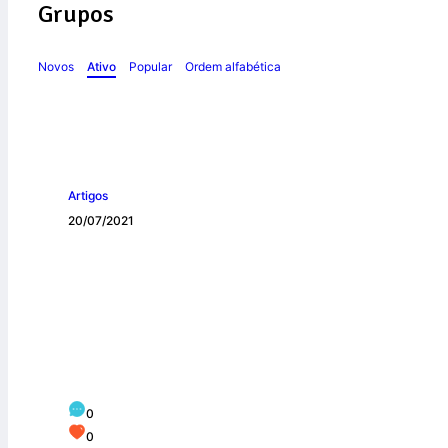
Grupos
Novos
Ativo
Popular
Ordem alfabética
Artigos
20/07/2021
Família Carmelita
Nossa Senhora d
0
0