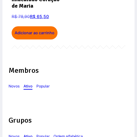
de Maria
R$
78,90
R$
65,50
Adicionar ao carrinho
Membros
Novos
Ativo
Popular
Grupos
Novos
Ativo
Popular
Ordem alfabética