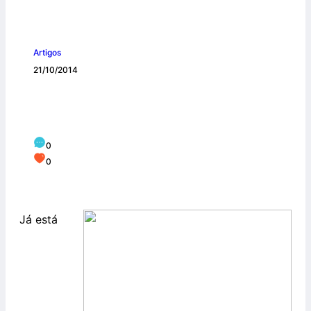
Artigos
21/10/2014
Hino da Campanha da Fraternidade
2015 já está disponível em CD
0
0
Já está