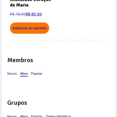
de Maria
R$
78,90
R$
65,50
Adicionar ao carrinho
Membros
Novos
Ativo
Popular
Grupos
Novos
Ativo
Popular
Ordem alfabética