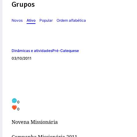
Grupos
Novos
Ativo
Popular
Ordem alfabética
Dinâmicas e atividades
Pré-Catequese
03/10/2011
Novena Missionári
0
0
Novena Missionária
Campanha Missionária 2011