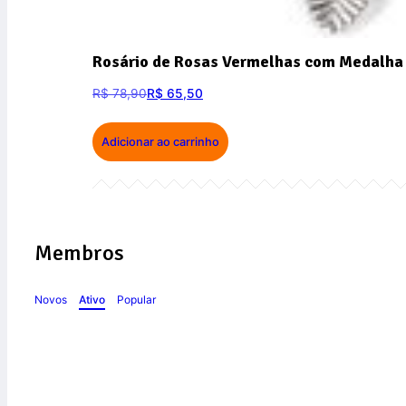
Rosário de Rosas Vermelhas com Medalha 
R$
78,90
R$
65,50
Adicionar ao carrinho
Membros
Novos
Ativo
Popular