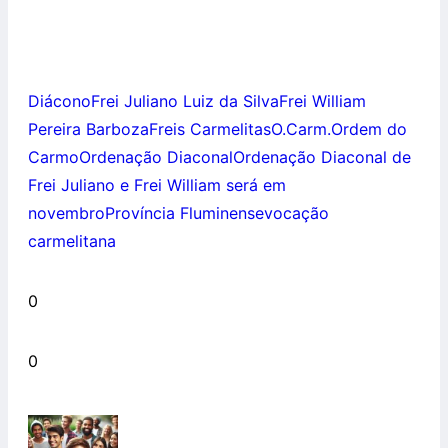
Diácono
Frei Juliano Luiz da Silva
Frei William
Pereira Barboza
Freis Carmelitas
O.Carm.
Ordem do
Carmo
Ordenação Diaconal
Ordenação Diaconal de
Frei Juliano e Frei William será em
novembro
Província Fluminense
vocação
carmelitana
0
0