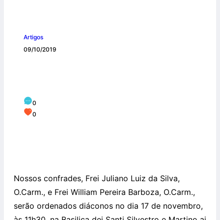
Artigos
09/10/2019
Ordenação Diaconal de Frei Juliano e
Frei William será em novembro
0
0
Nossos confrades, Frei Juliano Luiz da Silva,
O.Carm., e Frei William Pereira Barboza, O.Carm.,
serão ordenados diáconos no dia 17 de novembro,
às 11h30, na Basilica dei Santi Silvestro e Martino ai