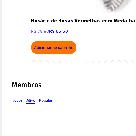
Rosário de Rosas Vermelhas com Medalha 
R$
78,90
R$
65,50
Adicionar ao carrinho
Membros
Novos
Ativo
Popular