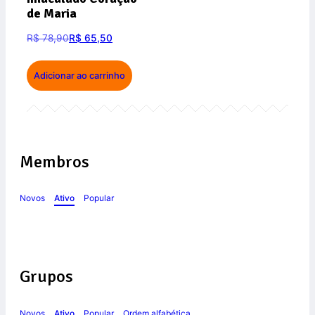
de Maria
R$
78,90
R$
65,50
Adicionar ao carrinho
Membros
Novos
Ativo
Popular
Grupos
Novos
Ativo
Popular
Ordem alfabética